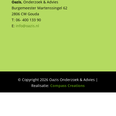
Oazis,
Onderzoek & Advies
Burgemeester Martenssingel 62
2806 CW Gouda
T: 06- 400 133 90
E:
info@oazis.nl
© Copyright 2026 Oazis Onderzoek & Advies |
Realisatie:
Compass Creations