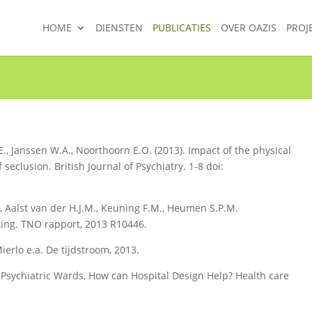
HOME
DIENSTEN
PUBLICATIES
OVER OAZIS
PROJ
., Janssen W.A., Noorthoorn E.O. (2013). Impact of the physical
seclusion. British Journal of Psychiatry. 1-8 doi:
W., Aalst van der H.J.M., Keuning F.M., Heumen S.P.M.
ting. TNO rapport, 2013 R10446.
erlo e.a. De tijdstroom, 2013.
 Psychiatric Wards, How can Hospital Design Help? Health care