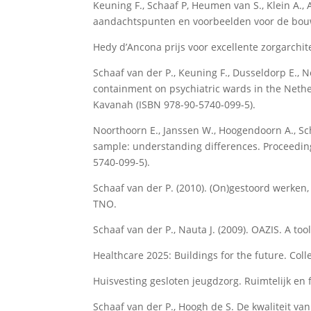
Keuning F., Schaaf P, Heumen van S., Klein A.,
aandachtspunten en voorbeelden voor de bou
Hedy d’Ancona prijs voor excellente zorgarchit
Schaaf van der P., Keuning F., Dusseldorp E., N
containment on psychiatric wards in the Nether
Kavanah (ISBN 978-90-5740-099-5).
Noorthoorn E., Janssen W., Hoogendoorn A., Sch
sample: understanding differences. Proceedings
5740-099-5).
Schaaf van der P. (2010). (On)gestoord werke
TNO.
Schaaf van der P., Nauta J. (2009). OAZIS. A to
Healthcare 2025: Buildings for the future. Col
Huisvesting gesloten jeugdzorg. Ruimtelijk en f
Schaaf van der P., Hoogh de S. De kwaliteit va