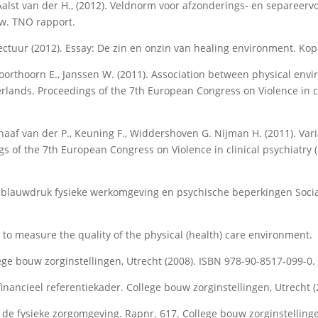
 Aalst van der H., (2012). Veldnorm voor afzonderings- en separeer
w. TNO rapport.
ectuur (2012). Essay: De zin en onzin van healing environment. Kopp
oorthoorn E., Janssen W. (2011). Association between physical envir
lands. Proceedings of the 7th European Congress on Violence in cli
aaf van der P., Keuning F., Widdershoven G. Nijman H. (2011). Vari
 of the 7th European Congress on Violence in clinical psychiatry 
n, blauwdruk fysieke werkomgeving en psychische beperkingen Soci
ol to measure the quality of the physical (health) care environment.
lege bouw zorginstellingen, Utrecht (2008). ISBN 978-90-8517-099-0.
inancieel referentiekader. College bouw zorginstellingen, Utrecht (
n de fysieke zorgomgeving. Rapnr. 617. College bouw zorginstellinge