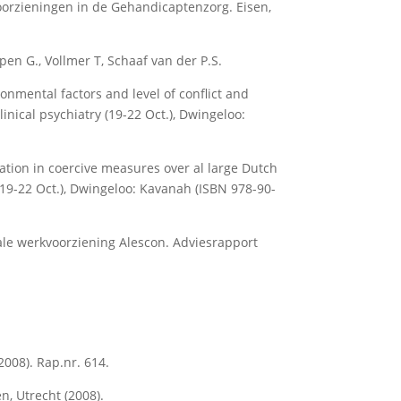
voorzieningen in de Gehandicaptenzorg. Eisen,
en G., Vollmer T, Schaaf van der P.S.
onmental factors and level of conflict and
nical psychiatry (19-22 Oct.), Dwingeloo:
ation in coercive measures over al large Dutch
(19-22 Oct.), Dwingeloo: Kavanah (ISBN 978-90-
ale werkvoorziening Alescon. Adviesrapport
2008). Rap.nr. 614.
n, Utrecht (2008).