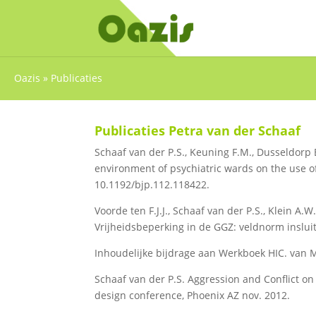
Oazis
»
Publicaties
Publicaties Petra van der Schaaf
Schaaf van der P.S., Keuning F.M., Dusseldorp E
environment of psychiatric wards on the use of 
10.1192/bjp.112.118422.
Voorde ten F.J.J., Schaaf van der P.S., Klein A.
Vrijheidsbeperking in de GGZ: veldnorm inslui
Inhoudelijke bijdrage aan Werkboek HIC. van Mi
Schaaf van der P.S. Aggression and Conflict on
design conference, Phoenix AZ nov. 2012.