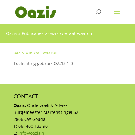
Oazis
»
Publicaties
»
oazis-wie-wat-waarom
oazis-wie-wat-waarom
Toelichting gebruik OAZIS 1.0
CONTACT
Oazis,
Onderzoek & Advies
Burgemeester Martenssingel 62
2806 CW Gouda
T: 06- 400 133 90
E:
info@oazis.nl